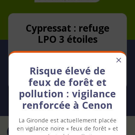
Cypressat : refuge
LPO 3 étoiles
Risque élevé de
En savoir +
feux de forêt et
pollution : vigilance
renforcée à Cenon
La Gironde est actuellement placée
Pagination
en vigilance noire « feux de forêt » et
…
35
36
37
38