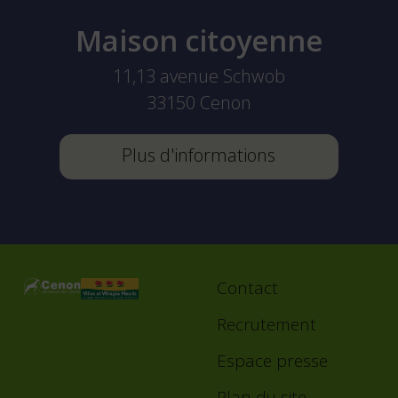
Maison citoyenne
11,13 avenue Schwob
33150
Cenon
Plus d'informations
Contact
Footer
menu
Recrutement
Espace presse
Plan du site