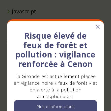
Javascript
Environnement de test
Risque élevé de
Systèmes d’exploitation
feux de forêt et
pollution : vigilance
Apple Mac Os
renforcée à Cenon
Microsoft Windows
La Gironde est actuellement placée
Apple Ios
en vigilance noire « feux de forêt » et
en alerte à la pollution
Google Android
atmosphérique :
Plus d'informations