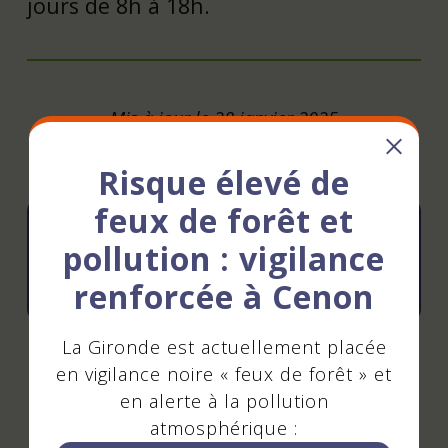
jours de 8h à 18h.
Mis à jour le 28 janvier 2025
Risque élevé de
feux de forêt et
pollution : vigilance
Toute la programmation du lieu
renforcée à Cenon
La Gironde est actuellement placée
en vigilance noire « feux de forêt » et
en alerte à la pollution
Suivez-nous
atmosphérique :