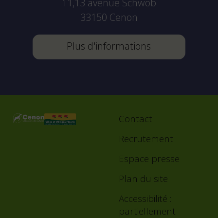
11,13 avenue Schwob
33150
Cenon
Plus d'informations
Contact
Footer
menu
Recrutement
Espace presse
Plan du site
Accessibilité :
partiellement