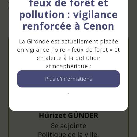
feux de forêt et
etc.
pollution : vigilance
renforcée à Cenon
Élu référent
La Gironde est actuellement placée
en vigilance noire « feux de forêt » et
en alerte à la pollution
atmosphérique :
Plus d'informations
.
Hürizet GÜNDER
8e adjointe
Politique de la ville,