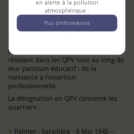
structures sollicitant les demandes
en alerte à la pollution
d’interprétariat.
atmosphérique :
Plus d'informations
Ce projet est financé par la
Cité
.
éducative de Cenon
qui finance
des actions envers les 0 – 25 ans
résidant dans les QPV tout au long de
leur parcours éducatif : de la
naissance à l’insertion
professionnelle.
La désignation en QPV concerne les
quartiers :
Palmer - Saraillère - 8 Mai 1945 –