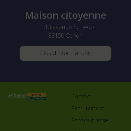
Maison citoyenne
11,13 avenue Schwob
33150
Cenon
Plus d'informations
Contact
Footer
menu
Recrutement
Espace presse