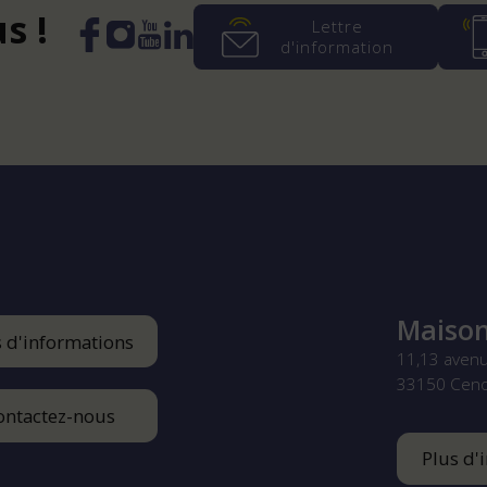
s !
Lettre
d'information
Instagram
YouTube
LinkedIn
Facebook
Maison
s d'informations
11,13 aven
33150
Cen
ontactez-nous
Plus d'