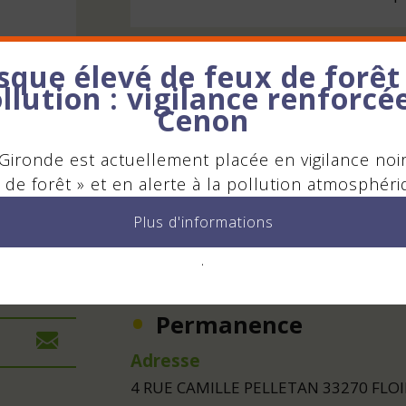
sque élevé de feux de forêt
Président(e)
llution : vigilance renforcé
M. CEDRIC FLOUS
Cenon
ON
Gironde est actuellement placée en vigilance noi
Contact
F C
 de forêt » et en alerte à la pollution atmosphéri
Tél : 0642776612
Plus d'informations
Envoyer un mail
.
Permanence
Adresse
4 RUE CAMILLE PELLETAN 33270 FLO