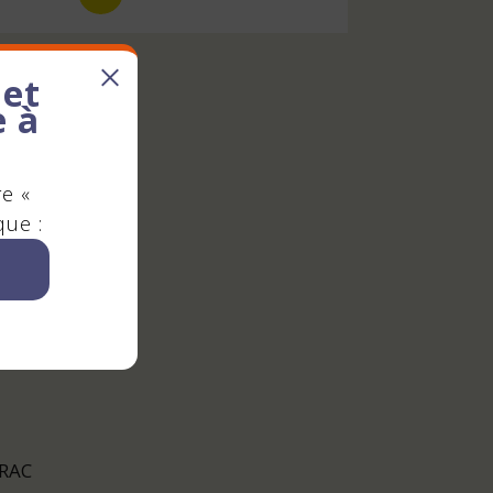
 et
e à
re «
que :
IRAC