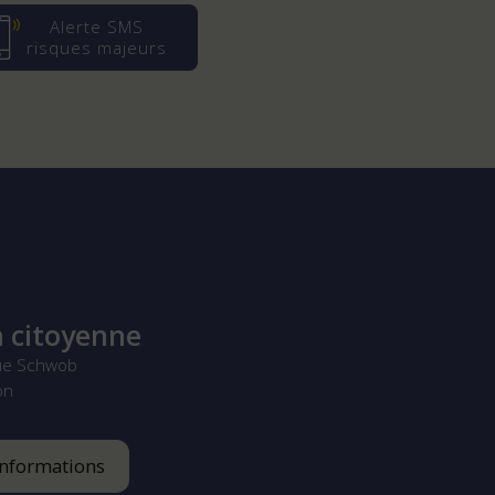
Alerte SMS
risques majeurs
 citoyenne
ue Schwob
on
informations