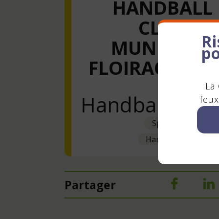
HANDBALL
CLUB
Ri
MUNICIPAL
po
FLOIRAC CEN
La 
Handball C M 
feux
Sport
HandBall
Partager