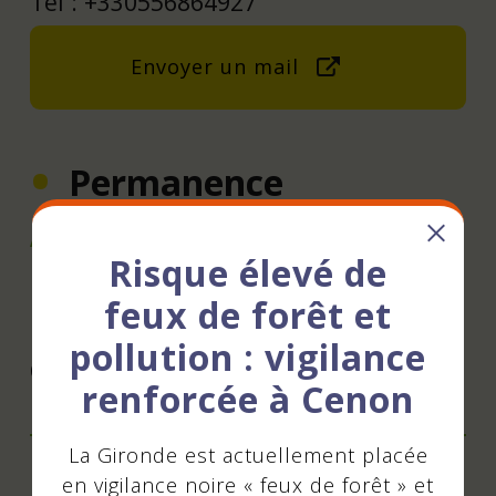
Tél : +330556864927
Envoyer un mail
Permanence
Adresse
Risque élevé de
10 AVENUE GEORGES CLEMENCEAU -
feux de forêt et
ESPACE NELSON MANDELA, 33150
pollution : vigilance
Cenon
renforcée à Cenon
La Gironde est actuellement placée
en vigilance noire « feux de forêt » et