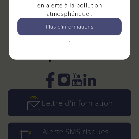
Mis à jour le 01 juillet 2025
en alerte à la pollution
atmosphérique :
Plus d'informations
Suivez-nous
.
!
Instagram
YouTube
LinkedIn
Facebook
Lettre d'information
Alerte SMS risques