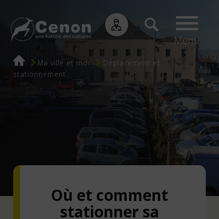
Menu
Fil
Ma ville et moi
Déplacement et
stationnement
d'Ariane
Où et comment
stationner sa