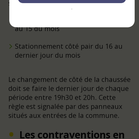
s’organise ainsi :
.
Stationnement côté impair du 1er
au 15 du mois
Stationnement côté pair du 16 au
dernier jour du mois
Le changement de côté de la chaussée
doit se faire le dernier jour de chaque
période entre 19h30 et 20h. Cette
règle est signalée par des panneaux
situés aux entrées de la commune.
Les contraventions en