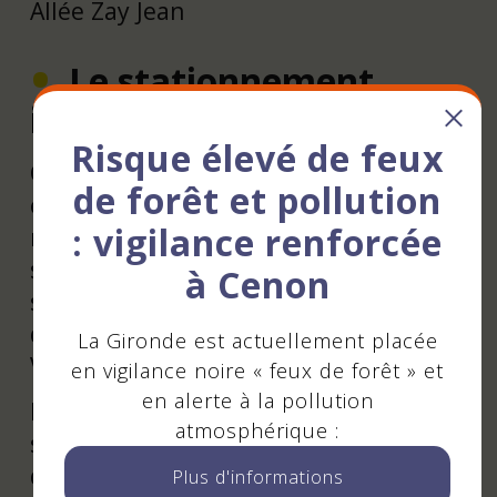
Allée Zay Jean
Le stationnement
interdit
Risque élevé de feux
Comme dans toute réglementation, il
de forêt et pollution
existe des cas particuliers où ces
: vigilance renforcée
règles de stationnement ne
s’appliquent pas. A Cenon, le
à Cenon
stationnement est interdit
définitivement dans la rue Jules
La Gironde est actuellement placée
Vallès.
en vigilance noire « feux de forêt » et
en alerte à la pollution
En dehors des zones bleues, c’est le
atmosphérique :
stationnement alterné semi-mensuel
qui s’applique dans Cenon. Il
Plus d'informations