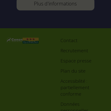
Plus d'informations
Contact
Footer
menu
Recrutement
Espace presse
Plan du site
Accessibilité :
partiellement
conforme
Données
personnelles