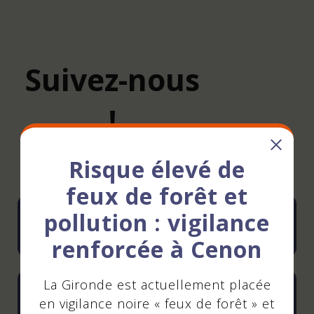
Suivez-nous
!
Risque élevé de
feux de forêt et
Instagram
YouTube
LinkedIn
Facebook
pollution : vigilance
Lettre d'information
renforcée à Cenon
La Gironde est actuellement placée
Alerte SMS risques
en vigilance noire « feux de forêt » et
majeurs