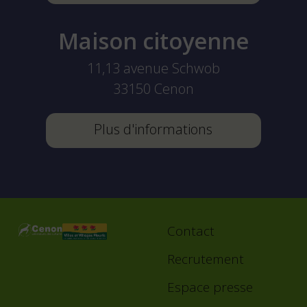
Maison citoyenne
11,13 avenue Schwob
33150
Cenon
Plus d'informations
Contact
Footer
menu
Recrutement
Espace presse