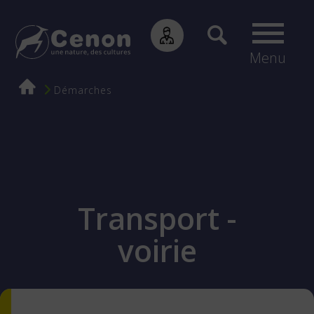
Menu
Fil
Démarches
d'Ariane
Transport -
voirie