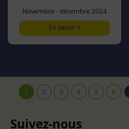
Novembre - décembre 2024
En savoir +
Pagination
1
2
3
4
5
6
Page
Page
Page
Page
Page
Page
courante
Suivez-nous