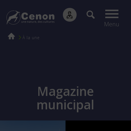
Menu
Fil
À la une
d'Ariane
Magazine
municipal