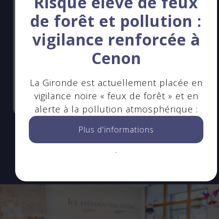
Risque élevé de feux
développement
de forêt et pollution :
éducatif des enfants
vigilance renforcée à
Cenon
Juin - juillet - août 2025
La Gironde est actuellement placée en
En savoir +
vigilance noire « feux de forêt » et en
alerte à la pollution atmosphérique :
Plus d'informations
.