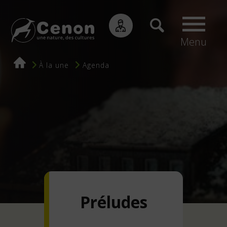
Menu
Fil
À la une
Agenda
d'Ariane
Préludes