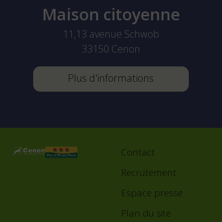
Maison citoyenne
11,13 avenue Schwob
33150
Cenon
Plus d'informations
Contact
Footer
menu
Recrutement
Espace presse
Plan du site