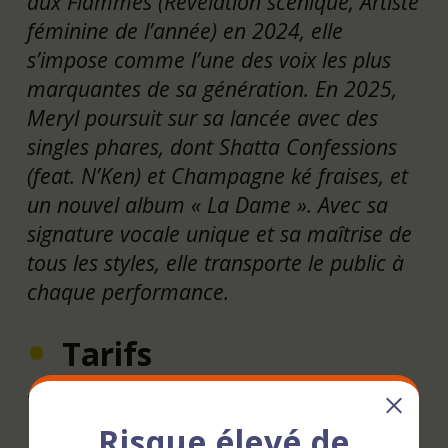
aux Flammes (Révélation scénique, Artiste
féminine de l’année) en 2024, elle
s’impose comme l’une des voix les plus
marquantes de sa génération. En 2025,
Meryl poursuit sur sa lancée avec des
singles phares, dont Shatta Confessions
(feat. N’Ken) et Champagne ké fraises, et
un nouvel album « La Dame ». Avec sa
signature vocale unique et sa maîtrise de
tous les styles, elle transporte le public à
chaque performance.
Tarifs
Tarif Unique : 30€
Risque élevé de