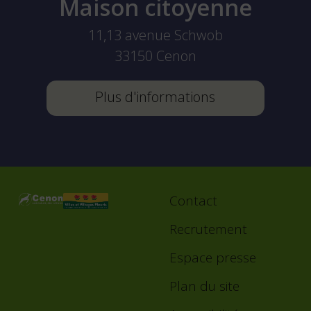
Maison citoyenne
11,13 avenue Schwob
33150
Cenon
Plus d'informations
Contact
Footer
menu
Recrutement
Espace presse
Plan du site