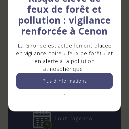
feux de forêt et
Contact - Réservation
pollution : vigilance
renforcée à Cenon
Réserver en ligne
La Gironde est actuellement placée
Ajouter à mon agenda
en vigilance noire « feux de forêt » et
en alerte à la pollution
atmosphérique :
Plus d'informations
Mis à jour le 07 août 2026
.
Tout l'agenda