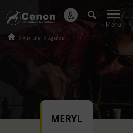
Menu
Fil
À la une
Agenda
d'Ariane
MERYL