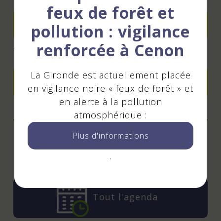
feux de forêt et
Envoyer un mail
pollution : vigilance
renforcée à Cenon
Tél : 0633278333
La Gironde est actuellement placée
Ajouter à mon agenda
en vigilance noire « feux de forêt » et
en alerte à la pollution
atmosphérique :
Plus d'informations
Mis à jour le 05 décembre 2025
.
Tout l'agenda