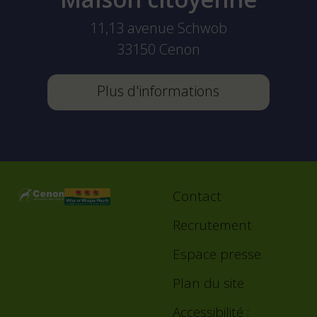
11,13 avenue Schwob
33150
Cenon
Plus d'informations
Contact
Footer
menu
Recrutement
Espace presse
Plan du site
Accessibilité :