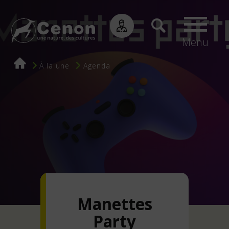
Menu
Fil
À la une
Agenda
d'Ariane
Manettes
Party