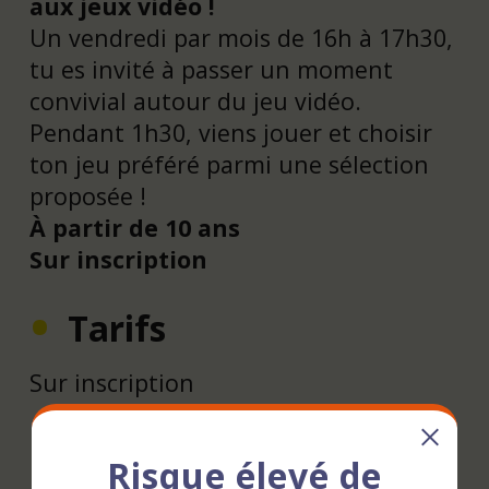
aux jeux vidéo !
Un vendredi par mois de 16h à 17h30,
tu es invité à passer un moment
convivial autour du jeu vidéo.
Pendant 1h30, viens jouer et choisir
ton jeu préféré parmi une sélection
proposée !
À partir de 10 ans
Sur inscription
Tarifs
Sur inscription
Contact - Réservation
Risque élevé de