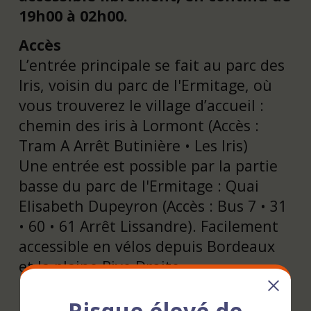
19h00 à 02h00.
Accès
L’entrée principale se fait au parc des
Iris, voisin du parc de l'Ermitage, où
vous trouverez le village d’accueil :
chemin des iris à Lormont (Accès :
Tram A Arrêt Butinière • Les Iris)
Une entrée est possible par la partie
basse du parc de l'Ermitage : Quai
Elisabeth Dupeyron (Accès : Bus 7 • 31
• 60 • 61 Arrêt Lissandre). Facilement
accessible en vélos depuis Bordeaux
et la plaine Rive Droite.
Restauration
Risque élevé de