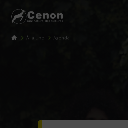
Fil
À la une
Agenda
d'Ariane