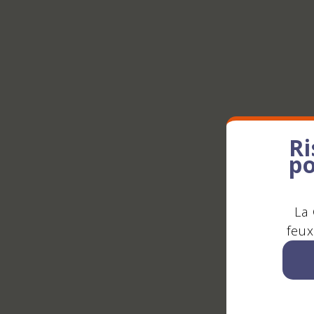
Ri
po
La 
feux