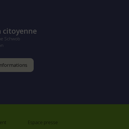
 citoyenne
ue Schwob
on
informations
ent
Espace presse