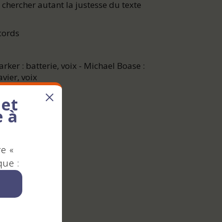
t chercher autant la justesse du texte
cords
arker : batterie, voix - Michael Boase :
avier, voix
 et
e à
re «
n
que :