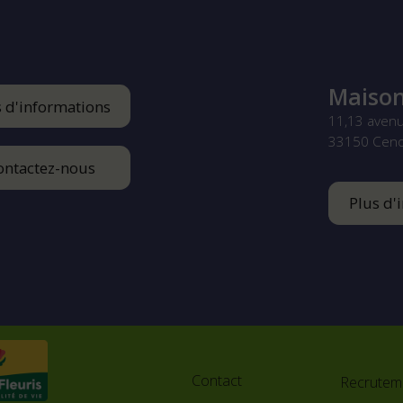
Maison
s d'informations
11,13 aven
33150
Cen
ontactez-nous
Plus d'
Footer
menu
Contact
Recrutem