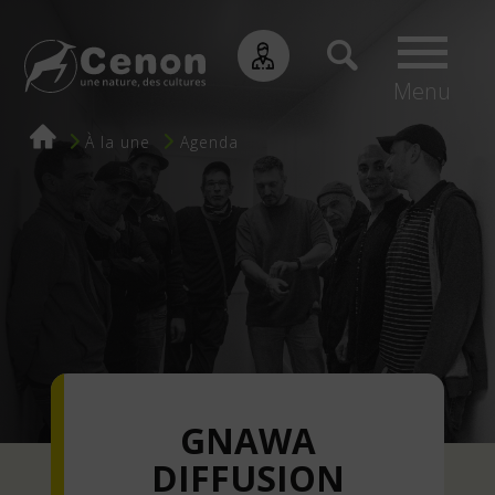
Menu
Fil
À la une
Agenda
d'Ariane
GNAWA
DIFFUSION