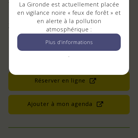
Tarif Plein : 26€ | Tarif Abonné.e : 23€
La Gironde est actuellement placée
en vigilance noire « feux de forêt » et
| Tarif Infidèle : 23€ | Tarif PMR/PSH :
en alerte à la pollution
23€ | Enfants de moins de 12 ans : 6€
atmosphérique :
| JAZZ'N'WORLD : 15€
Plus d'informations
.
Contact - Réservation
Réserver en ligne
Ajouter à mon agenda