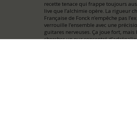
recette tenace qui frappe toujours aus
live que l’alchimie opère. La rigueur c
Française de Fonck n’empêche pas l’ex
verrouille l’ensemble avec une précisi
guitares nerveuses. Ça joue fort, mais 
chercher un pur concentré d’adrénalin
collective. On en ressort “en transe, ivr
Dernier album :
U SCREAM
, 2025, Very
LINE UP
Marco Prince : chant - Yarol Poupaud : 
Monthieux : batterie
Tarifs
Tarif Plein : 31€ | Tarif Abonné.e : 28€
29€ | Carte Jeune Bdx Métropole 1 ache