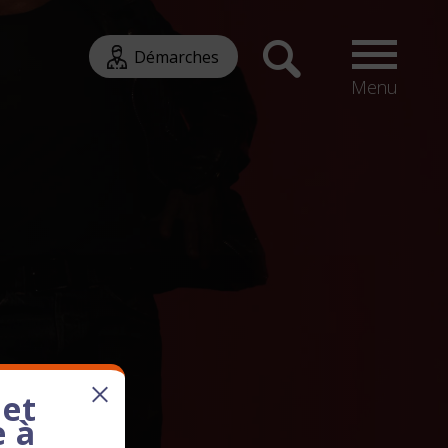
Démarches
Menu
 et
e à