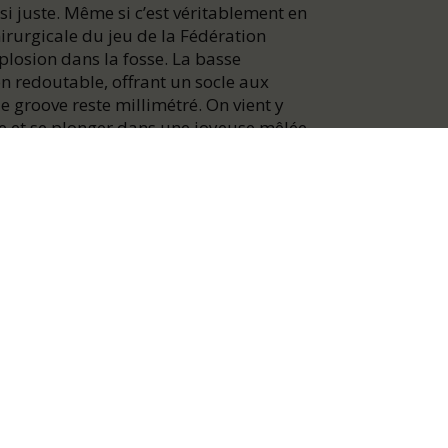
si juste. Même si c’est véritablement en
hirurgicale du jeu de la Fédération
plosion dans la fosse. La basse
on redoutable, offrant un socle aux
le groove reste millimétré. On vient y
e et se plonger dans une joyeuse mêlée
e de groove, de rock, de funk”.
cords
guitare - Niktus Baby : basse - Krishoo
 | Tarif Infidèle : 28€ | Tarif PMR/PSH :
tée - la même offerte : 31€