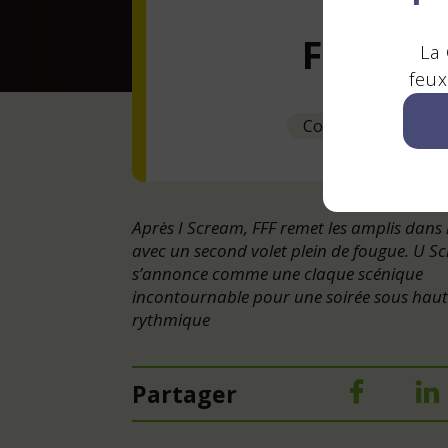
FFF
La 
feux
Concert
Après I Scream, FFF remet les amplis dans 
avec un second volet plein de fougue. U S
s’annonce comme une claque scénique
incontournable pour une soirée sous haut
rythmique
Partager