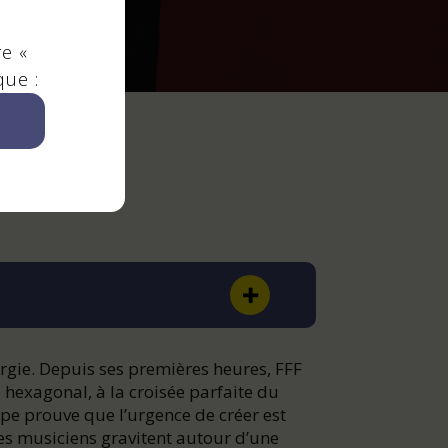
re «
que :
 à 23h30
rgie. Depuis ses premières heures, FFF
 hexagonal, à la croisée parfaite du
upe prouve que l’urgence de créer est
 les musiciens gravitent autour d’une