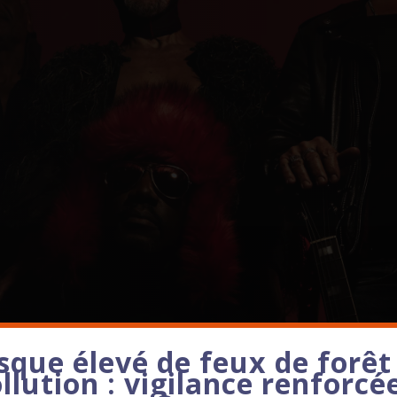
sque élevé de feux de forêt
llution : vigilance renforcé