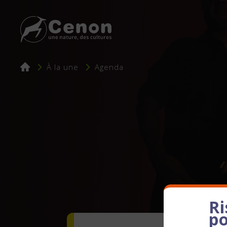
Fil
À la une
Agenda
d'Ariane
Ri
po