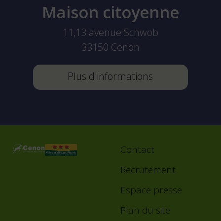
Maison citoyenne
11,13 avenue Schwob
33150
Cenon
Plus d'informations
Contact
Footer
menu
Recrutement
Espace presse
Plan du site