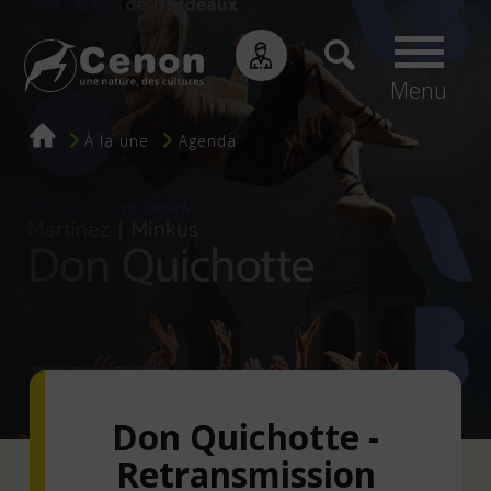
Menu
Fil
À la une
Agenda
d'Ariane
Don Quichotte -
Retransmission