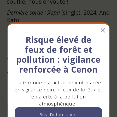
souffle, nous envoûte !
Dernière sortie : Xapa
(single), 2024, Ano
Kato
LINE UP
Risque élevé de
Dafné Kritharas : chant / Camille El
feux de forêt et
Bacha : piano / Milàn Tabak : batterie
/ Louis Desseigne : guitare, bouzouki /
pollution : vigilance
Pierre-Antoine Despatures :
renforcée à Cenon
contrebasse
La Gironde est actuellement placée
en vigilance noire « feux de forêt » et
Contact - Réservation
en alerte à la pollution
atmosphérique :
Réserver en ligne
Plus d'informations