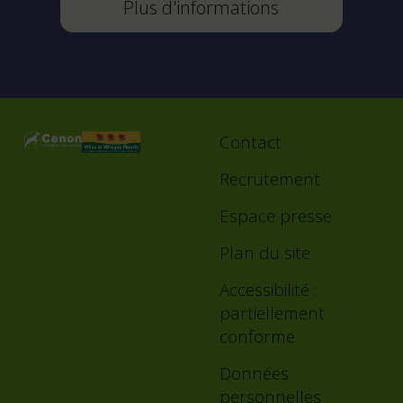
Plus d'informations
Contact
Footer
menu
Recrutement
Espace presse
Plan du site
Accessibilité :
partiellement
conforme
Données
personnelles