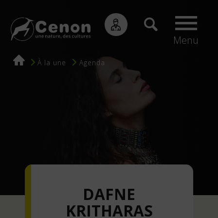
Menu
Fil
À la une
Agenda
d'Ariane
DAFNE
KRITHARAS