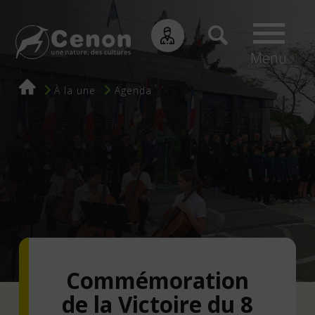
Menu
Fil
À la une
Agenda
d'Ariane
Commémoration
de la Victoire du 8