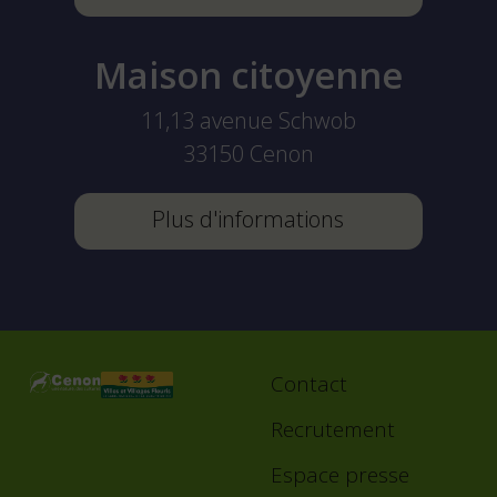
Maison citoyenne
11,13 avenue Schwob
33150
Cenon
Plus d'informations
Contact
Footer
menu
Recrutement
Espace presse