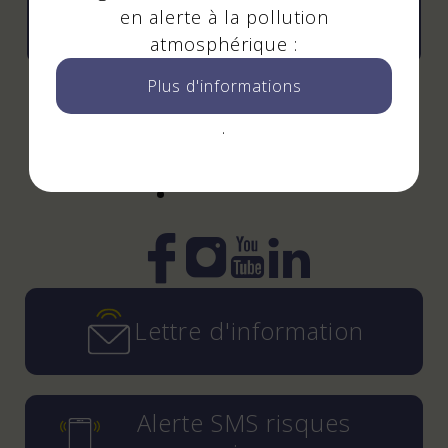
en alerte à la pollution
Tout l'agenda
atmosphérique :
Plus d'informations
Suivez-nous
.
!
Instagram
YouTube
LinkedIn
Facebook
Lettre d'information
Alerte SMS risques