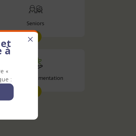
Seniors
 et
e à
re «
Jardins et alimentation
que :