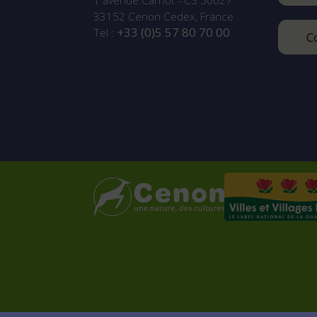
1 avenue Carnot - CS 50027
33152
Cenon Cedex, France
+33 (0)5 57 80 70 00
Tel :
C