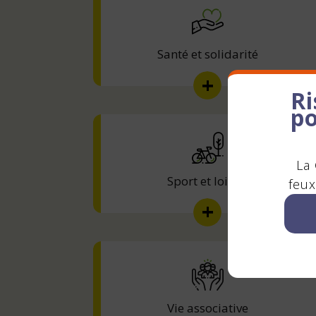
Santé et solidarité
Ri
po
La 
Sport et loisirs
feux
Vie associative