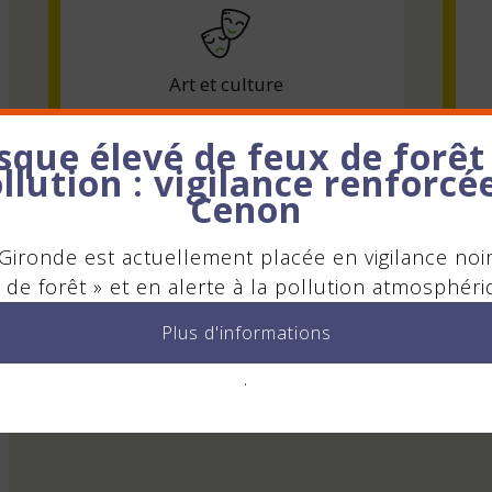
Art et culture
sque élevé de feux de forêt
llution : vigilance renforcé
Cenon
Gironde est actuellement placée en vigilance noi
Relais numériques
 de forêt » et en alerte à la pollution atmosphéri
Plus d'informations
.