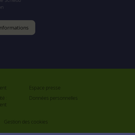
ue Schwob
on
informations
ent
Espace presse
té :
Données personnelles
ment
e
Gestion des cookies