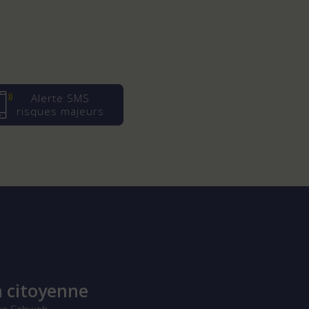
Alerte SMS
risques majeurs
 citoyenne