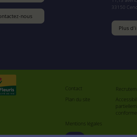
11,13 aven
33150
Cen
ontactez-nous
Plus d'
Footer
menu
Contact
Recrutem
Plan du site
Accessibili
partielle
conform
Mentions légales